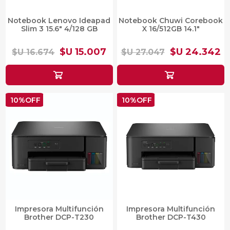
Notebook Lenovo Ideapad
Notebook Chuwi Corebook
Slim 3 15.6" 4/128 GB
X 16/512GB 14.1"
$U 15.007
$U 24.342
$U 16.674
$U 27.047
10%OFF
10%OFF
Impresora Multifunción
Impresora Multifunción
Brother DCP-T230
Brother DCP-T430