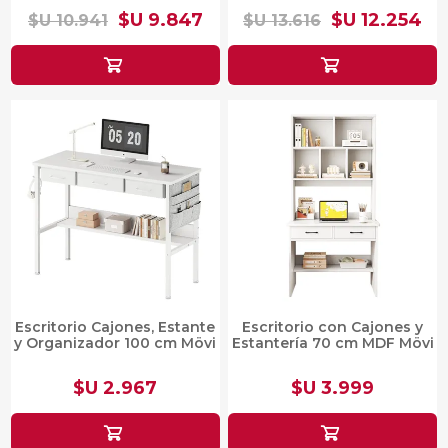
$U 9.847
$U 12.254
$U 10.941
$U 13.616
Escritorio Cajones, Estante
Escritorio con Cajones y
y Organizador 100 cm Mövi
Estantería 70 cm MDF Mövi
$U 2.967
$U 3.999