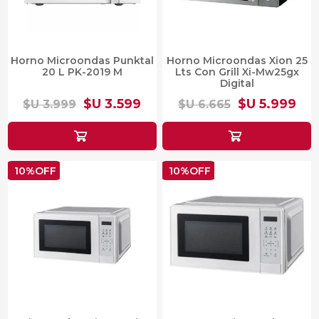
Horno Microondas Punktal
Horno Microondas Xion 25
20 L PK-2019 M
Lts Con Grill Xi-Mw25gx
Digital
$U 3.599
$U 5.999
$U 3.999
$U 6.665
10%OFF
10%OFF