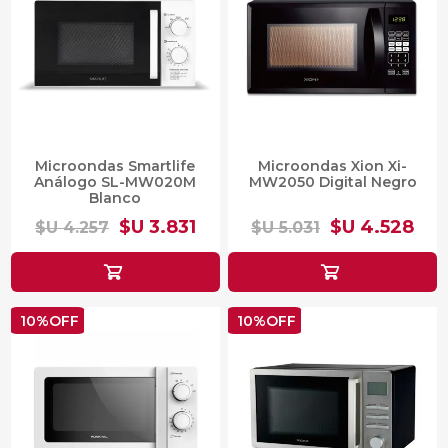
Microondas Smartlife
Microondas Xion Xi-
Análogo SL-MW020M
MW2050 Digital Negro
Blanco
$U 3.831
$U 4.528
$U 4.257
$U 5.031
10%OFF
10%OFF