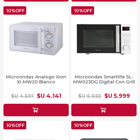
10%OFF
10%OFF
Microondas Analogo Xion
Microondas Smartlife SL-
XI-MW20 Blanco
MW023DG Digital Con Grill
$U 4.141
$U 5.999
$U 4.601
$U 6.665
10%OFF
10%OFF