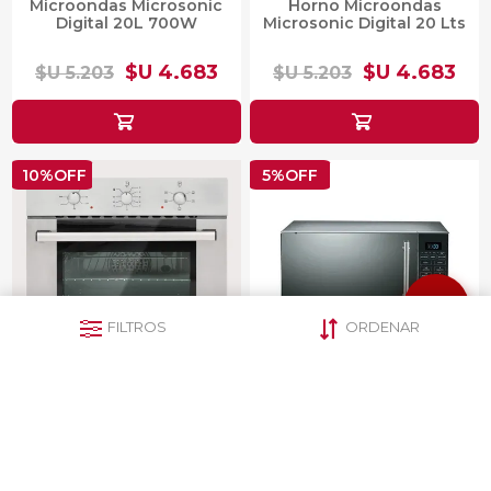
Microondas Microsonic
Horno Microondas
Digital 20L 700W
Microsonic Digital 20 Lts
$U 4.683
$U 4.683
$U 5.203
$U 5.203
10%OFF
5%OFF
FILTROS
ORDENAR
Horno de empotrar
Microondas Microsonic
Smartlife SL-O6060EC
Digital 30 L Grill
HMDIG30INGR
$U 19.311
$U 7.067
$U 21.457
$U 7.439