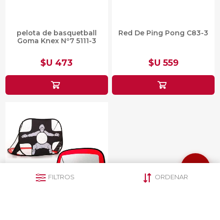
pelota de basquetball
Red De Ping Pong C83-3
Goma Knex Nº7 5111-3
$U 473
$U 559
FILTROS
ORDENAR
Arco de Fútbol y Puntería