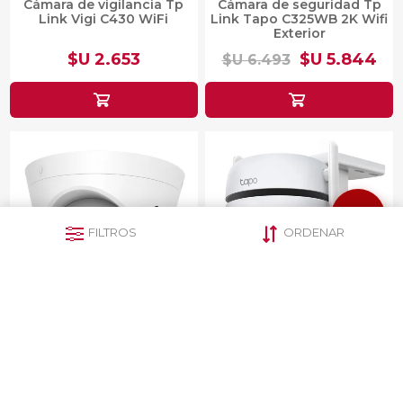
Cámara de vigilancia Tp
Cámara de seguridad Tp
Link Vigi C430 WiFi
Link Tapo C325WB 2K Wifi
Exterior
$U 2.653
$U 5.844
$U 6.493
FILTROS
ORDENAR
Cámara de vigilancia Tp
Cámara de seguridad Tp
Link Vigi C440 4MP WiFi
Link Tapo C520WS 360º
Exterior
$U 3.100
$U 3.591