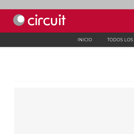
INICIO
TODOS LOS
Celulares y telefonía
Audio, vi
Celulares y smartphones
Parlant
Teléfonos inalámbicos
Auricul
Telefonía fija
Micróf
Accesorios Para Celulares
Grabado
Calcula
Accesor
Proyec
Consola
Microsc
Cargado