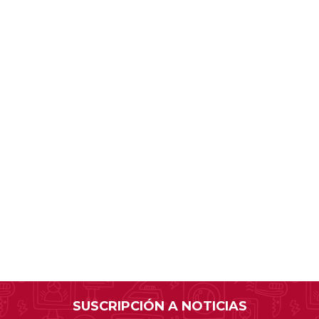
Sill
Parlantes
Fundas para Notebooks
Me
Cables y Adaptadores
Arm
 y Fitness
Seguridad
o
Cámaras de Vigilancia
es
Detectores de Billetes
 Discos y Mancuernas
Defensa Personal
tas Ergométricas
Candados
y Equipos multifunción
ementos
dores
s Destacados Del Mes
Día del niño 2026
SUSCRIPCIÓN A NOTICIAS