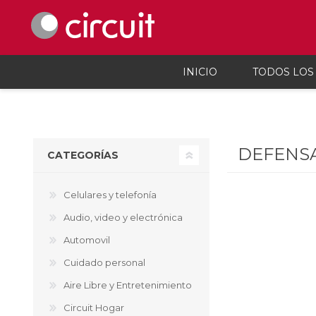
INICIO
TODOS LOS
Celulares y telefonía
Audio, vi
Celulares y smartphones
Parlant
DEFENS
CATEGORÍAS
Teléfonos inalámbicos
Auricul
Telefonía fija
Micróf
Accesorios Para Celulares
Grabado
Celulares y telefonía
Calcula
Audio, video y electrónica
Accesor
Proyec
Automovil
Consola
Cuidado personal
Microsc
Cargado
Aire Libre y Entretenimiento
Circuit Hogar