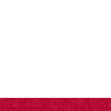
as
sas
arios
Electrodomésticos
Televisores
Linea Blanca
Pequeños electrodomésticos
Climatización