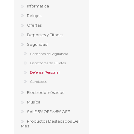
Aire Libre y Entretenimiento
Circuit 
Informática
Consolas para TV y de Mano
Ilumina
Relojes
Juguetes, Drones y Juguetes
Herram
Ofertas
radiocontrolados
Mueble
Binoculares y Miras
Bolsos,
Deportes y Fitness
Carpas y Colchones
Organi
Seguridad
Accesorios Para Camping
Bazar y
Vehículos eléctricos
Cámaras de Vigilancia
Telescopios
Detectores de Billetes
Piscinas
Jardín
Defensa Personal
Accesorios Para Consolas
Candados
Mesa de Pool / Billar
Electrodomésticos
Música
SALE 5%OFF>>5%OFF
Productos Destacados Del
Mes