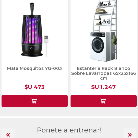
Estanteria Rack Blanco
Perchero metálico negro
Sobre Lavarropas 65x25x166
con estante bajo 110x40x150
cm
cm
$U 1.247
$U 387
Ponete a entrenar!