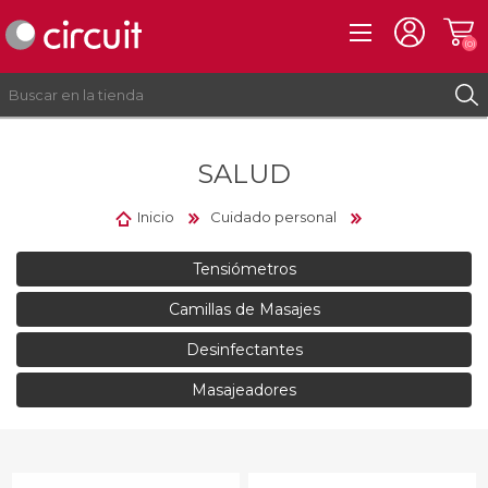
(0)
SALUD
REGISTRO
INICIAR SESIÓN
Inicio
Cuidado personal
Tensiómetros
Camillas de Masajes
Desinfectantes
Masajeadores