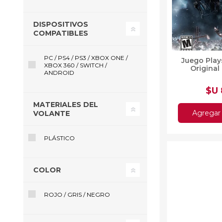
DISPOSITIVOS
COMPATIBLES
Ofertas
Deportes
PC / PS4 / PS3 / XBOX ONE /
Juego Play
Ciclism
XBOX 360 / SWITCH /
Original
ANDROID
Deport
Barras,
$U
Bicicle
MATERIALES DEL
Bancos 
Agregar 
VOLANTE
Compl
Camina
PLÁSTICO
Música
Producto
COLOR
ROJO / GRIS / NEGRO