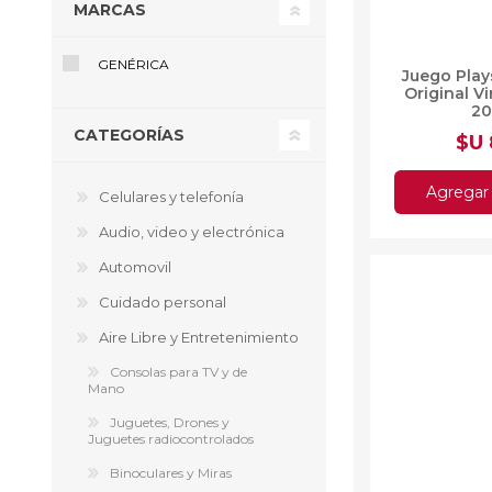
MARCAS
GENÉRICA
Juego Play
Original V
2
CATEGORÍAS
$U
Agregar 
Celulares y telefonía
Audio, video y electrónica
Automovil
Cuidado personal
Aire Libre y Entretenimiento
Consolas para TV y de
Mano
Juguetes, Drones y
Juguetes radiocontrolados
Binoculares y Miras