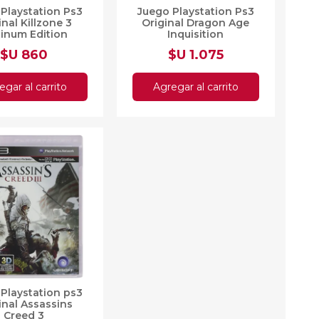
Playstation Ps3
Juego Playstation Ps3
inal Killzone 3
Original Dragon Age
tinum Edition
Inquisition
$U 860
$U 1.075
egar al carrito
Agregar al carrito
Playstation ps3
inal Assassins
Creed 3