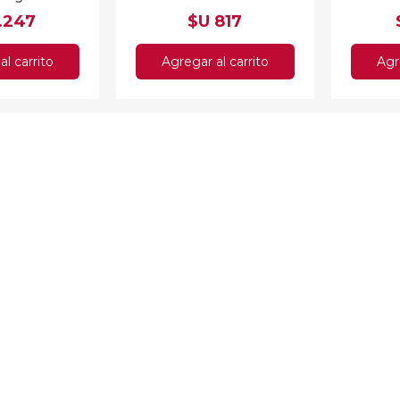
1.247
$U 817
al carrito
Agregar al carrito
Agr