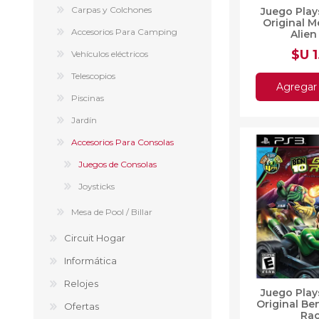
Carpas y Colchones
Juego Play
Original M
Accesorios Para Camping
Alien
$U 
Vehículos eléctricos
Telescopios
Agregar 
Piscinas
Jardín
Accesorios Para Consolas
Juegos de Consolas
Joysticks
Mesa de Pool / Billar
Circuit Hogar
Informática
Relojes
Juego Play
Original Be
Ofertas
Ra