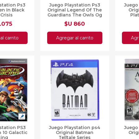
station Ps3
Juego Playstation Ps3
Juego 
en In Black
Original Legend Of The
Orig
 Crisis
Guardians The Owls Og
Pla
ga´Hoole
1.075
$U 860
al carrito
Agregar al carrito
Agr
station PS3
Juego Playstation ps4
Juego 
n 10 Galactic
Original Batman
Orig
cing
Telltale Series