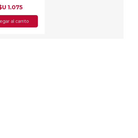
$U 1.075
egar al carrito