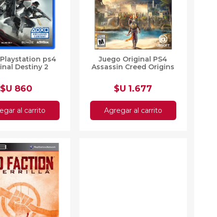
as
sas
arios
Electrodomésticos
Playstation ps4
Juego Original PS4
Televisores
inal Destiny 2
Assassin Creed Origins
Linea Blanca
Pequeños electrodomésticos
$U 860
$U 1.677
Climatización
egar al carrito
Agregar al carrito