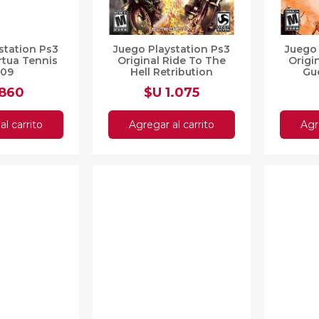
station Ps3
Juego Playstation Ps3
Juego 
irtua Tennis
Original Ride To The
Origi
009
Hell Retribution
Gue
 860
$U 1.075
al carrito
Agregar al carrito
Agr