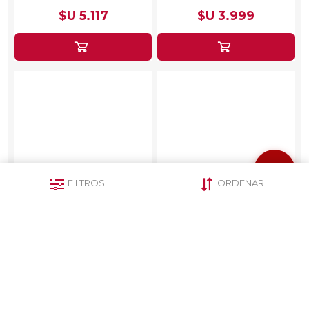
$U 5.117
$U 3.999
FILTROS
ORDENAR
Secador De Cabello
Secador de Cabello
Punktal PK 2100 Ion 1600
Punktal 2200W
W
$U 1.191
$U 1.204