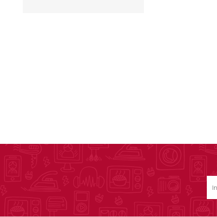
Ofertas
Deportes
Ciclism
Deport
Barras,
Bicicle
Bancos 
Compl
Camina
Música
Producto