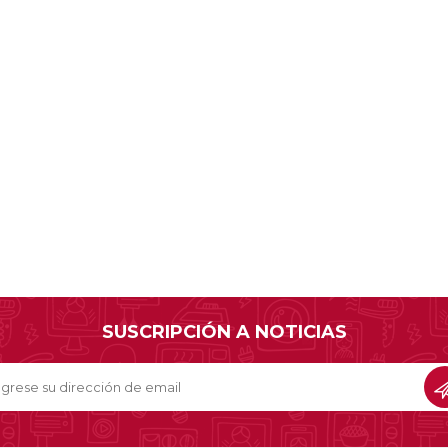
Sil
Mousepads
Sill
Parlantes
Fundas para Notebooks
Me
Cables y Adaptadores
Arm
 y Fitness
Seguridad
o
Cámaras de Vigilancia
es
Detectores de Billetes
 Discos y Mancuernas
Defensa Personal
tas Ergométricas
Candados
y Equipos multifunción
ementos
dores
SUSCRIPCIÓN A NOTICIAS
s Destacados Del Mes
Día del niño 2026