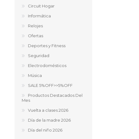
Circuit Hogar
Aire Libre y Entretenimiento
Circuit 
Informática
Consolas para TV y de Mano
Ilumina
Relojes
Juguetes, Drones y Juguetes
Herram
Ofertas
radiocontrolados
Mueble
Binoculares y Miras
Bolsos,
Deportes y Fitness
Carpas y Colchones
Organi
Seguridad
Accesorios Para Camping
Bazar y
Vehículos eléctricos
Electrodomésticos
Telescopios
Música
Piscinas
Jardín
SALE 5%OFF>>5%OFF
Accesorios Para Consolas
Productos Destacados Del
Mesa de Pool / Billar
Mes
Vuelta a clases 2026
Día de la madre 2026
Día del niño 2026