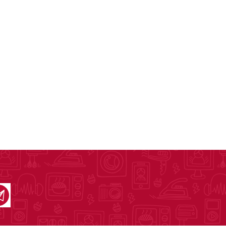
lones y Sofás
as
sas
arios
Electrodomésticos
Televisores
Linea Blanca
Pequeños electrodomésticos
Climatización