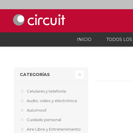
INICIO
TODOS LOS
Celulares y telefonía
Audio, vi
Celulares y smartphones
Parlant
CATEGORÍAS
Teléfonos inalámbicos
Auricul
Telefonía fija
Micróf
Accesorios Para Celulares
Grabado
Celulares y telefonía
Calcula
Audio, video y electrónica
Accesor
Proyec
Automovil
Consola
Cuidado personal
Microsc
Cargado
Aire Libre y Entretenimiento