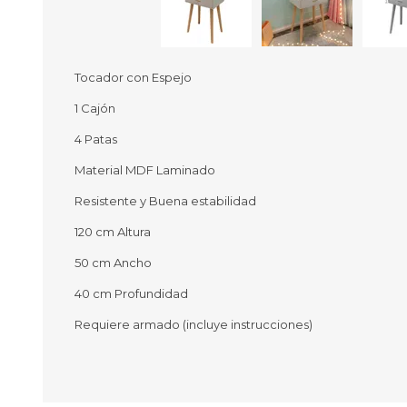
Tocador con Espejo
Ofertas
Deportes
1 Cajón
Ciclism
Deport
4 Patas
Barras,
Material MDF Laminado
Bicicle
Bancos 
Resistente y Buena estabilidad
Compl
120 cm Altura
Camina
50 cm Ancho
Música
Producto
40 cm Profundidad
Requiere armado (incluye instrucciones)