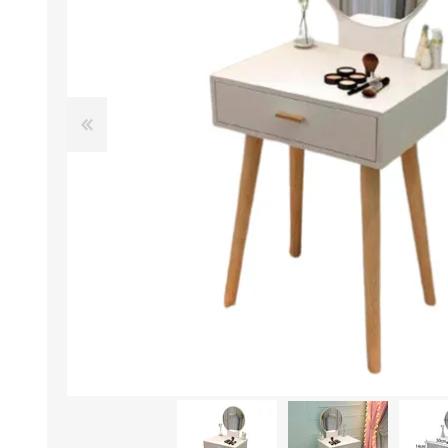
Aire Libre y Entretenimiento
Circuit 
Consolas para TV y de Mano
Ilumina
Juguetes, Drones y Juguetes
Herram
radiocontrolados
Mueble
Binoculares y Miras
Bolsos,
Carpas y Colchones
Organi
Accesorios Para Camping
Bazar y
Vehículos eléctricos
Telescopios
Piscinas
Jardín
Accesorios Para Consolas
Mesa de Pool / Billar