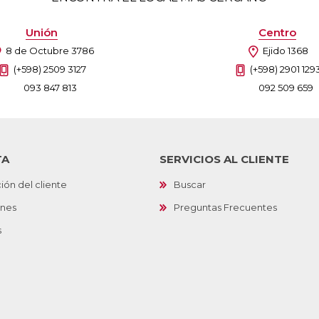
Unión
Centro
8 de Octubre 3786
Ejido 1368
(+598) 2509 3127
(+598) 2901 129
093 847 813
092 509 659
TA
SERVICIOS AL CLIENTE
ión del cliente
Buscar
ones
Preguntas Frecuentes
s