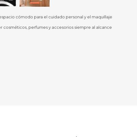
Sill
Parlantes
Fundas para Notebooks
Me
n espacio cómodo para el cuidado personal y el maquillaje
Cables y Adaptadores
Arm
r cosméticos, perfumes y accesorios siempre al alcance
 y Fitness
Seguridad
o
Cámaras de Vigilancia
es
Detectores de Billetes
 Discos y Mancuernas
Defensa Personal
tas Ergométricas
Candados
y Equipos multifunción
ementos
dores
s Destacados Del Mes
Día del niño 2026