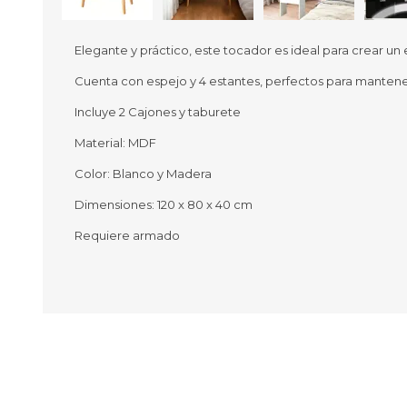
Elegante y práctico, este tocador es ideal para crear u
Cuenta con espejo y 4 estantes, perfectos para mantene
Ofertas
Deportes
Incluye 2 Cajones y taburete
Ciclism
Deport
Material: MDF
Barras,
Color: Blanco y Madera
Bicicle
Bancos 
Dimensiones: 120 x 80 x 40 cm
Compl
Camina
Requiere armado
Música
Producto