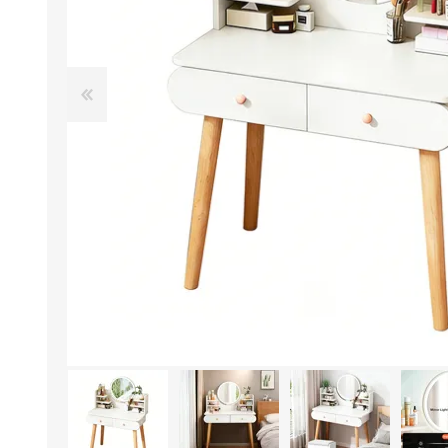
Aire Libre y Entretenimiento
Circuit 
Consolas para TV y de Mano
Ilumina
Juguetes, Drones y Juguetes
Herram
radiocontrolados
Mueble
Binoculares y Miras
Bolsos,
Carpas y Colchones
Organi
Accesorios Para Camping
Bazar y
Vehículos eléctricos
Telescopios
Piscinas
Jardín
Accesorios Para Consolas
Mesa de Pool / Billar