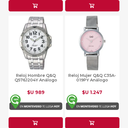
Reloj Hombre Q&Q
Reloj Mujer Q&Q C35A-
Q576J204Y Análogo
019PY Análogo
$U 989
$U 1.247