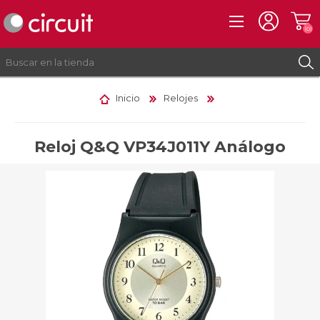
(0)
Inicio
Relojes
REGISTRO
INICIAR SESIÓN
Reloj Q&Q VP34J011Y Análogo