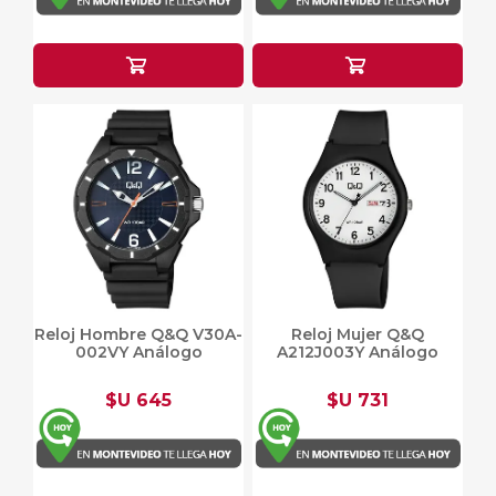
Reloj Hombre Q&Q V30A-
Reloj Mujer Q&Q
002VY Análogo
A212J003Y Análogo
$U 645
$U 731