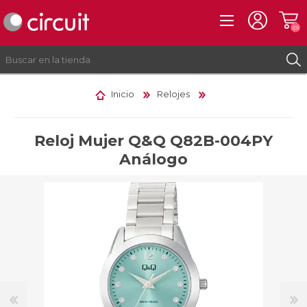
(0)
Inicio
Relojes
REGISTRO
INICIAR SESIÓN
Reloj Mujer Q&Q Q82B-004PY
Análogo