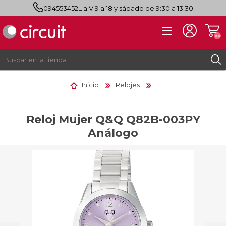
094553452
L a V 9 a 18 y sábado de 9:30 a 13:30
(0)
Inicio
Relojes
REGISTRO
INICIAR SESIÓN
Reloj Mujer Q&Q Q82B-003PY
Análogo