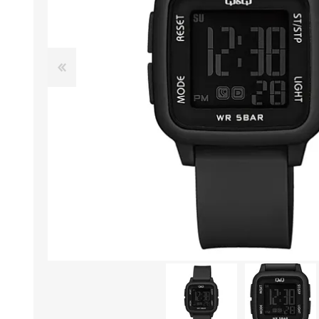
Aire Libre y Entretenimiento
Circuit 
Consolas para TV y de Mano
Ilumina
Juguetes, Drones y Juguetes
Herram
radiocontrolados
Mueble
Binoculares y Miras
Bolsos,
Carpas y Colchones
Organi
Accesorios Para Camping
Bazar y
Vehículos eléctricos
Telescopios
Piscinas
Jardín
Accesorios Para Consolas
Mesa de Pool / Billar