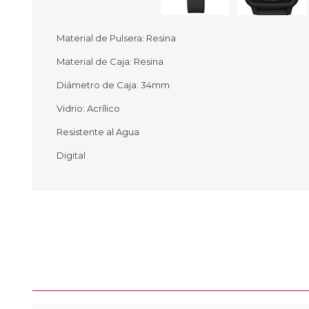
Material de Pulsera: Resina
Material de Caja: Resina
Ofertas
Deportes
Diámetro de Caja: 34mm
Ciclism
Deport
Vidrio: Acrílico
Barras,
Resistente al Agua
Bicicle
Bancos 
Digital
Compl
Camina
Música
Producto