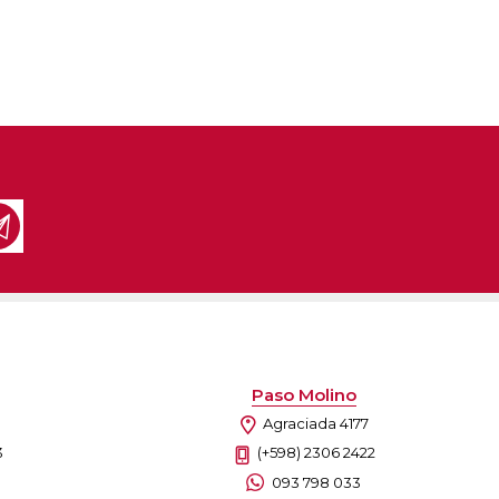
Paso Molino
Agraciada 4177
3
(+598) 2306 2422
093 798 033