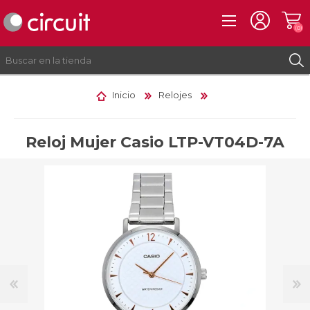
(0)
Inicio
Relojes
REGISTRO
INICIAR SESIÓN
Reloj Mujer Casio LTP-VT04D-7A