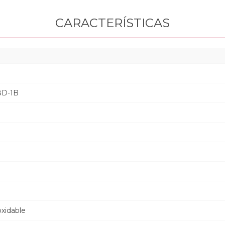
CARACTERÍSTICAS
8D-1B
a
oxidable