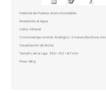
Material de Pulsera: Acero Inoxidable
Resistente al Agua
Ofertas
Deportes
Vidrio: Mineral
Ciclism
Deport
Cronometraje normal: Analógico: 3 manecillas (hora, mi
Barras,
Visualización de fecha
Bicicle
Bancos 
Tamaño de la caja: 35,9 × 31,2 × 8,7 mm
Compl
Camina
Peso: 68 g
Música
Producto