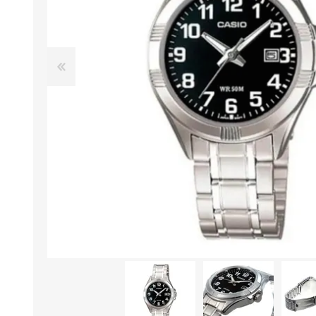
Aire Libre y Entretenimiento
Circuit 
Consolas para TV y de Mano
Ilumina
Juguetes, Drones y Juguetes
Herram
radiocontrolados
Mueble
Binoculares y Miras
Bolsos,
Carpas y Colchones
Organi
Accesorios Para Camping
Bazar y
Vehículos eléctricos
Telescopios
Piscinas
Jardín
Accesorios Para Consolas
Mesa de Pool / Billar