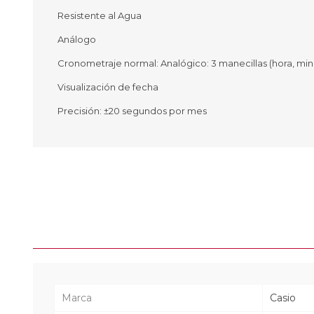
Resistente al Agua
Análogo
Cronometraje normal: Analógico: 3 manecillas (hora, mi
Ofertas
Deportes
Visualización de fecha
Ciclism
Deport
Precisión: ±20 segundos por mes
Barras,
Bicicle
Bancos 
Compl
Camina
Música
Producto
Marca
Casio