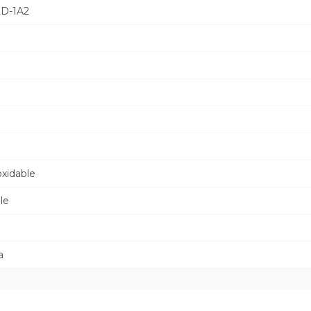
2D-1A2
a
oxidable
le
a