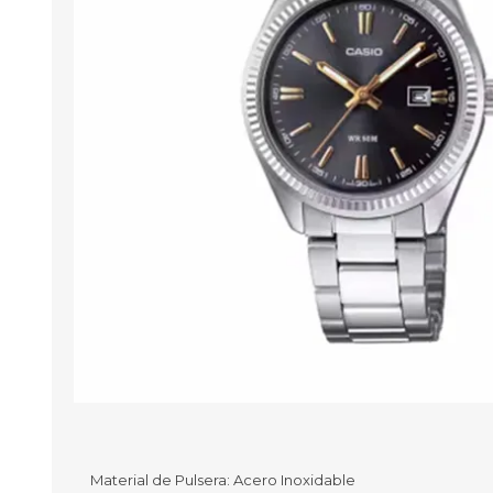
Aire Libre y Entretenimiento
Circuit 
Consolas para TV y de Mano
Ilumina
Juguetes, Drones y Juguetes
Herram
radiocontrolados
Mueble
Binoculares y Miras
Bolsos,
Carpas y Colchones
Organi
Accesorios Para Camping
Bazar y
Vehículos eléctricos
Telescopios
Piscinas
Jardín
Accesorios Para Consolas
Mesa de Pool / Billar
Material de Pulsera: Acero Inoxidable