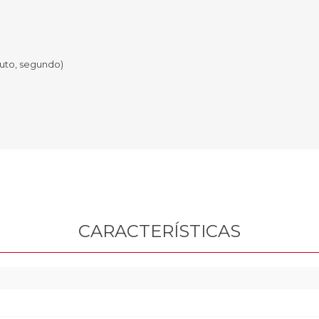
Sill
Parlantes
Fundas para Notebooks
Me
Cables y Adaptadores
Arm
nuto, segundo)
 y Fitness
Seguridad
o
Cámaras de Vigilancia
es
Detectores de Billetes
 Discos y Mancuernas
Defensa Personal
tas Ergométricas
Candados
y Equipos multifunción
ementos
dores
s Destacados Del Mes
Día del niño 2026
CARACTERÍSTICAS