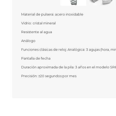
Material de pulsera: acero inoxidable
Vidrio: cristal mineral
Ofertas
Deportes
Resistente al agua
Ciclism
Deport
Análogo
Barras,
Funciones clásicas de reloj: Analógica: 3 agujas (hora, m
Bicicle
Bancos 
Pantalla de fecha
Compl
Camina
Duración aproximada de la pila: 3 años en el modelo S
Precisión: ±20 segundos por mes
Música
Producto