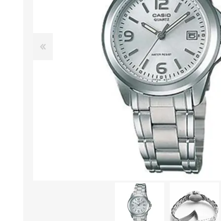
Aire Libre y Entretenimiento
Circuit 
Consolas para TV y de Mano
Ilumina
Juguetes, Drones y Juguetes
Herram
radiocontrolados
Mueble
Binoculares y Miras
Bolsos,
Carpas y Colchones
Organi
Accesorios Para Camping
Bazar y
Vehículos eléctricos
Telescopios
Piscinas
Jardín
Accesorios Para Consolas
Mesa de Pool / Billar