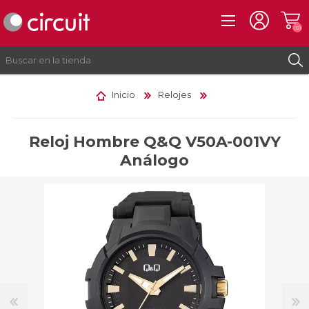
(0)
Inicio
Relojes
REGISTRO
INICIAR SESIÓN
Reloj Hombre Q&Q V50A-001VY
Análogo