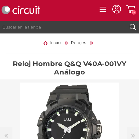
(0)
Inicio
Relojes
REGISTRO
INICIAR SESIÓN
Reloj Hombre Q&Q V40A-001VY
Análogo