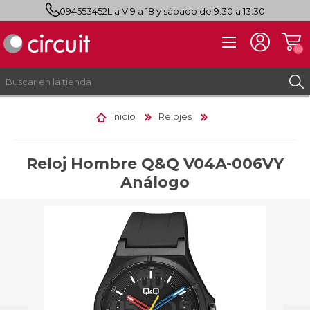
094553452
L a V 9 a 18 y sábado de 9:30 a 13:30
(0)
Inicio
Relojes
REGISTRO
INICIAR SESIÓN
Reloj Hombre Q&Q V04A-006VY
Análogo