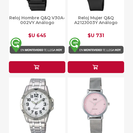
Reloj Hombre Q&Q V30A-
Reloj Mujer Q&Q
002VY Análogo
A212J003Y Análogo
$U 645
$U 731