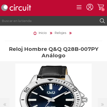
(0)
Inicio
Relojes
REGISTRO
INICIAR SESIÓN
Reloj Hombre Q&Q Q28B-007PY
Análogo