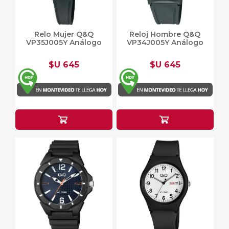
Relo Mujer Q&Q
Reloj Hombre Q&Q
VP35J005Y Análogo
VP34J005Y Análogo
$U 645
$U 645