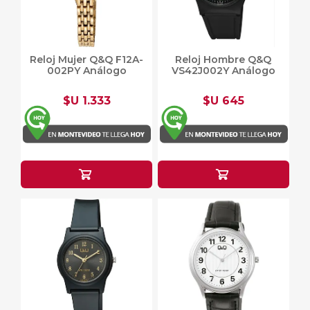
Reloj Mujer Q&Q F12A-
Reloj Hombre Q&Q
002PY Análogo
VS42J002Y Análogo
$U 1.333
$U 645