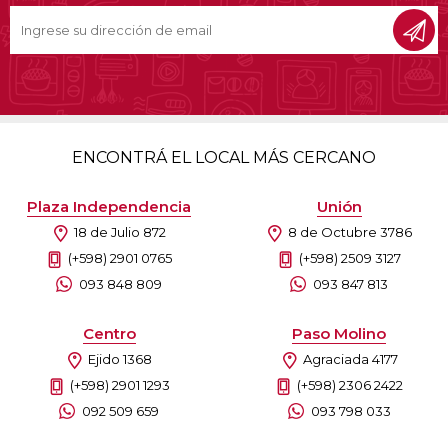
ENCONTRÁ EL LOCAL MÁS CERCANO
Plaza Independencia
Unión
18 de Julio 872
8 de Octubre 3786
(+598) 2901 0765
(+598) 2509 3127
093 848 809
093 847 813
Centro
Paso Molino
Ejido 1368
Agraciada 4177
(+598) 2901 1293
(+598) 2306 2422
092 509 659
093 798 033