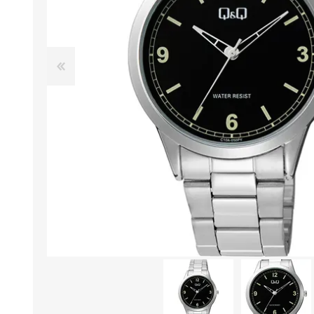
Aire Libre y Entretenimiento
Circuit 
Consolas para TV y de Mano
Ilumina
Juguetes, Drones y Juguetes
Herram
radiocontrolados
Mueble
Binoculares y Miras
Bolsos,
Carpas y Colchones
Organi
Accesorios Para Camping
Bazar y
Vehículos eléctricos
Telescopios
Piscinas
Jardín
Accesorios Para Consolas
Mesa de Pool / Billar