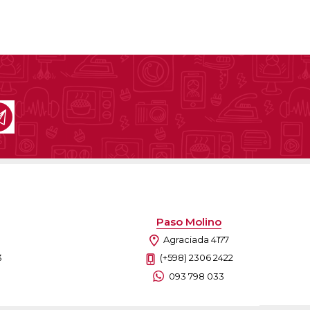
Paso Molino
Agraciada 4177
3
(+598) 2306 2422
093 798 033