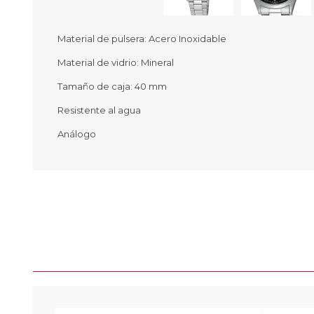
Material de pulsera: Acero Inoxidable
Material de vidrio: Mineral
Ofertas
Deportes
Tamaño de caja: 40 mm
Ciclism
Deport
Resistente al agua
Barras,
Análogo
Bicicle
Bancos 
Compl
Camina
Música
Producto