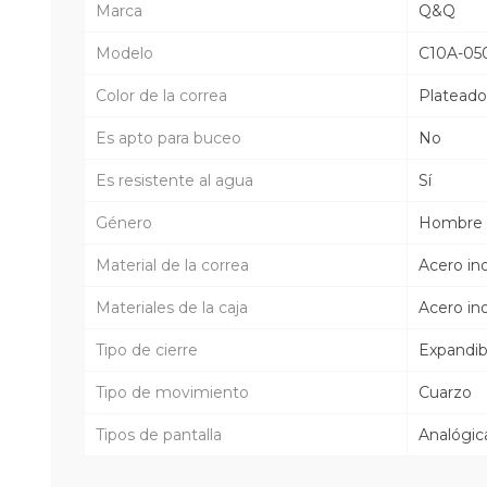
Marca
Q&Q
Modelo
C10A-05
Color de la correa
Plateado
Es apto para buceo
No
Es resistente al agua
Sí
Género
Hombre
Material de la correa
Acero in
Materiales de la caja
Acero in
Tipo de cierre
Expandib
Tipo de movimiento
Cuarzo
Tipos de pantalla
Analógic