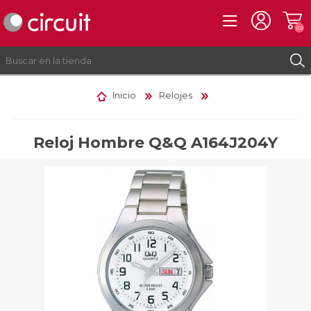
(0)
Inicio
Relojes
REGISTRO
INICIAR SESIÓN
Reloj Hombre Q&Q A164J204Y