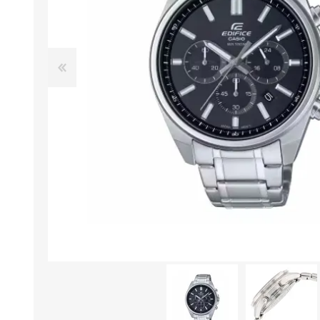
Aire Libre y Entretenimiento
Circuit 
Consolas para TV y de Mano
Ilumina
Juguetes, Drones y Juguetes
Herram
radiocontrolados
Mueble
Binoculares y Miras
Bolsos,
Carpas y Colchones
Organi
Accesorios Para Camping
Bazar y
Vehículos eléctricos
Telescopios
Piscinas
Jardín
Accesorios Para Consolas
Mesa de Pool / Billar