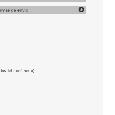
as
rmas de envío
sas
arios
Electrodomésticos
Televisores
Linea Blanca
Pequeños electrodomésticos
Climatización
undos del cronómetro)