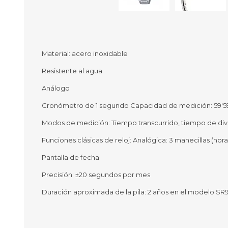
Ofertas
Deportes
Material: acero inoxidable
Ciclism
Resistente al agua
Deport
Barras,
Análogo
Bicicle
Cronómetro de 1 segundo Capacidad de medición: 59'59
Bancos 
Compl
Modos de medición: Tiempo transcurrido, tiempo de divis
Camina
Funciones clásicas de reloj: Analógica: 3 manecillas (ho
Música
Producto
Pantalla de fecha
Precisión: ±20 segundos por mes
Duración aproximada de la pila: 2 años en el modelo S