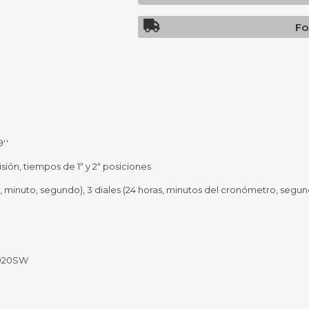
Sill
Parlantes
Fundas para Notebooks
Fo
Me
Cables y Adaptadores
Arm
 y Fitness
Seguridad
o
Cámaras de Vigilancia
es
Detectores de Billetes
 Discos y Mancuernas
Defensa Personal
tas Ergométricas
Candados
''
y Equipos multifunción
ementos
ión, tiempos de 1ª y 2ª posiciones
dores
ra, minuto, segundo), 3 diales (24 horas, minutos del cronómetro, seg
s Destacados Del Mes
Día del niño 2026
R920SW