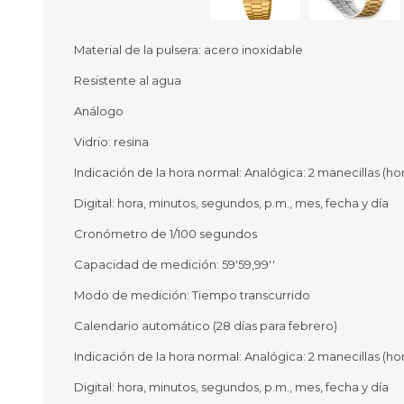
Material de la pulsera: acero inoxidable
Resistente al agua
Ofertas
Deportes
Análogo
Ciclism
Deport
Vidrio: resina
Barras,
Indicación de la hora normal: Analógica: 2 manecillas (ho
Bicicle
Bancos 
Digital: hora, minutos, segundos, p.m., mes, fecha y día
Compl
Camina
Cronómetro de 1/100 segundos
Capacidad de medición: 59'59,99''
Música
Producto
Modo de medición: Tiempo transcurrido
Calendario automático (28 días para febrero)
Indicación de la hora normal: Analógica: 2 manecillas (ho
Digital: hora, minutos, segundos, p.m., mes, fecha y día