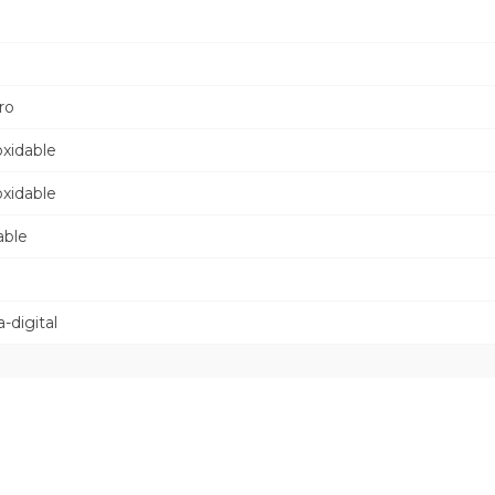
ro
oxidable
oxidable
able
-digital