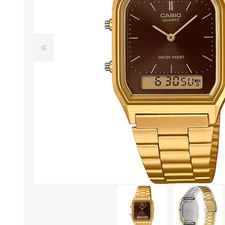
Aire Libre y Entretenimiento
Circuit 
Consolas para TV y de Mano
Ilumina
Juguetes, Drones y Juguetes
Herram
radiocontrolados
Mueble
Binoculares y Miras
Bolsos,
Carpas y Colchones
Organi
Accesorios Para Camping
Bazar y
Vehículos eléctricos
Telescopios
Piscinas
Jardín
Accesorios Para Consolas
Mesa de Pool / Billar