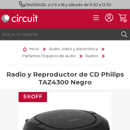
094553452
L a V 9 a 18 y sábado de 9:30 a 13:30
(0)
Inicio
Audio, video y electrónica
Parlantes / Equipos de audio
Radios
REGISTRO
INICIAR SESIÓN
Radio y Reproductor de CD Philips
TAZ4300 Negro
5%OFF