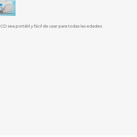
Sill
Parlantes
Fundas para Notebooks
Me
Cables y Adaptadores
Arm
D sea portátil y fácil de usar para todas las edades
 y Fitness
Seguridad
o
Cámaras de Vigilancia
es
Detectores de Billetes
 Discos y Mancuernas
Defensa Personal
tas Ergométricas
Candados
y Equipos multifunción
ementos
dores
s Destacados Del Mes
Día del niño 2026