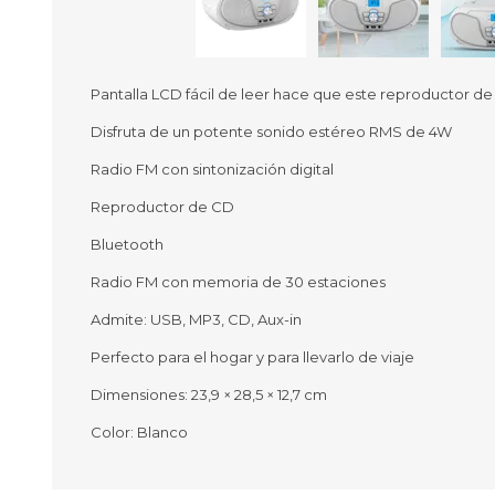
Pantalla LCD fácil de leer hace que este reproductor de C
Ofertas
Deportes
Disfruta de un potente sonido estéreo RMS de 4W
Ciclism
Deport
Radio FM con sintonización digital
Barras,
Reproductor de CD
Bicicle
Bancos 
Bluetooth
Compl
Radio FM con memoria de 30 estaciones
Camina
Admite: USB, MP3, CD, Aux-in
Música
Producto
Perfecto para el hogar y para llevarlo de viaje
Dimensiones: 23,9 × 28,5 × 12,7 cm
Color: Blanco