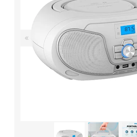
Aire Libre y Entretenimiento
Circuit 
Consolas para TV y de Mano
Ilumina
Juguetes, Drones y Juguetes
Herram
radiocontrolados
Mueble
Binoculares y Miras
Bolsos,
Carpas y Colchones
Organi
Accesorios Para Camping
Bazar y
Vehículos eléctricos
Telescopios
Piscinas
Jardín
Accesorios Para Consolas
Mesa de Pool / Billar