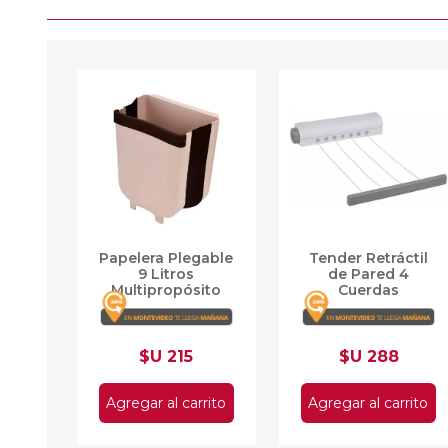
Papelera Plegable
Tender Retráctil
9 Litros
de Pared 4
Multipropósito
Cuerdas
$U 215
$U 288
Agregar al carrito
Agregar al carrito