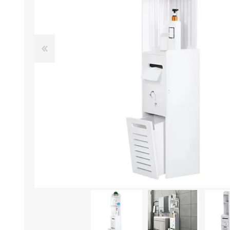
Aire Libre y Entretenimiento
Circuit 
Consolas para TV y de Mano
Ilumina
Juguetes, Drones y Juguetes
Herram
radiocontrolados
Mueble
Binoculares y Miras
Bolsos,
Carpas y Colchones
Organi
Accesorios Para Camping
Bazar y
Vehículos eléctricos
Telescopios
Piscinas
Jardín
Accesorios Para Consolas
Mesa de Pool / Billar