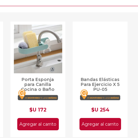
Porta Esponja
Bandas Elásticas
para Canilla
Para Ejercicio X 5
Cocina o Baño
PU-05
$U 172
$U 254
Agregar al carrito
Agregar al carrito