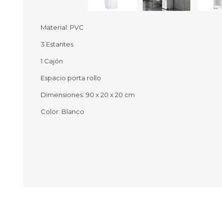
Material: PVC
3 Estantes
Ofertas
Deportes
1 Cajón
Ciclism
Deport
Espacio porta rollo
Barras,
Dimensiones: 90 x 20 x 20 cm
Bicicle
Bancos 
Color: Blanco
Compl
Camina
Música
Producto