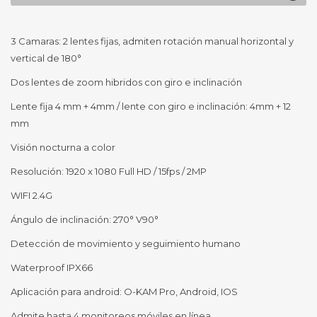
3 Camaras: 2 lentes fijas, admiten rotación manual horizontal y
vertical de 180°
Dos lentes de zoom hibridos con giro e inclinación
Lente fija 4 mm + 4mm / lente con giro e inclinación: 4mm + 12
mm
Visión nocturna a color
Resolución: 1920 x 1080 Full HD / 15fps / 2MP
WIFI 2.4G
Ángulo de inclinación: 270° V90°
Detección de movimiento y seguimiento humano
Waterproof IPX66
Aplicación para android: O-KAM Pro, Android, IOS
Admite hasta 4 monitoreos móviles en línea