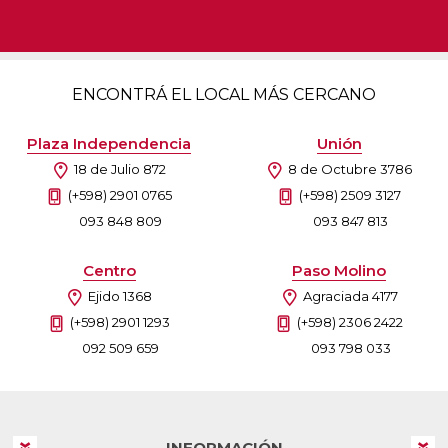
ENCONTRÁ EL LOCAL MÁS CERCANO
Plaza Independencia
Unión
18 de Julio 872
8 de Octubre 3786
(+598) 2901 0765
(+598) 2509 3127
093 848 809
093 847 813
Centro
Paso Molino
Ejido 1368
Agraciada 4177
(+598) 2901 1293
(+598) 2306 2422
092 509 659
093 798 033
INFORMACIÓN