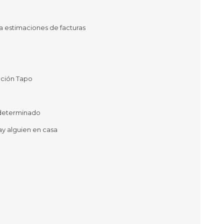
as
sas
ra estimaciones de facturas
arios
Electrodomésticos
Televisores
Linea Blanca
ación Tapo
Pequeños electrodomésticos
Climatización
 determinado
y alguien en casa