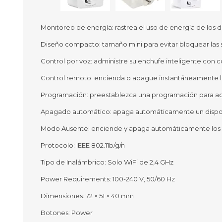
Monitoreo de energía: rastrea el uso de energía de los d
Diseño compacto: tamaño mini para evitar bloquear las 
Ofertas
Deportes
Control por voz: administre su enchufe inteligente con
Ciclism
Deport
Control remoto: encienda o apague instantáneamente los
Barras,
Programación: preestablezca una programación para adm
Bicicle
Bancos 
Apagado automático: apaga automáticamente un dispos
Compl
Camina
Modo Ausente: enciende y apaga automáticamente los di
Protocolo: IEEE 802.11b/g/n
Música
Producto
Tipo de Inalámbrico: Solo WiFi de 2,4 GHz
Power Requirements: 100-240 V, 50/60 Hz
Dimensiones: 72 × 51 × 40 mm
Botones: Power