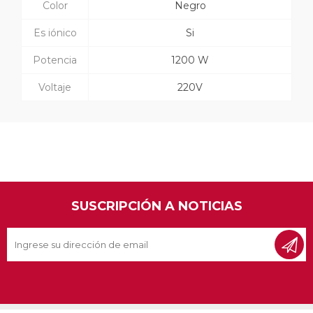
Color
Negro
Es iónico
Si
Potencia
1200 W
Voltaje
220V
SUSCRIPCIÓN A NOTICIAS