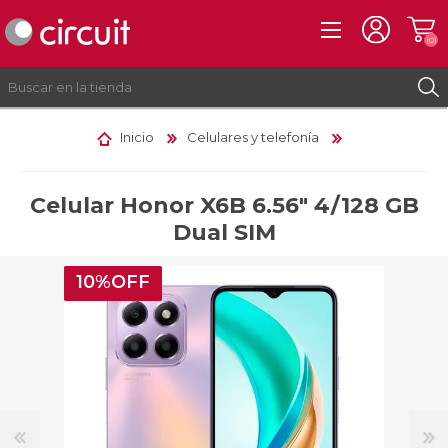
(0)
Inicio
Celulares y telefonía
REGISTRO
INICIAR SESIÓN
Celular Honor X6B 6.56" 4/128 GB
Dual SIM
10%OFF