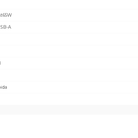
st65W
USB-A
d
pida