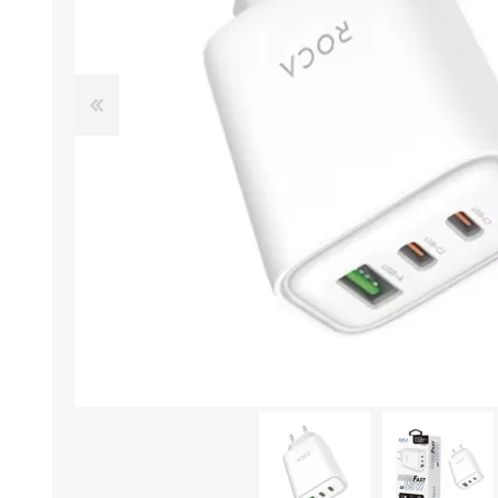
Aire Libre y Entretenimiento
Circuit 
Consolas para TV y de Mano
Ilumina
Juguetes, Drones y Juguetes
Herram
radiocontrolados
Mueble
Binoculares y Miras
Bolsos,
Carpas y Colchones
Organi
Accesorios Para Camping
Bazar y
Vehículos eléctricos
Telescopios
Piscinas
Jardín
Accesorios Para Consolas
Mesa de Pool / Billar