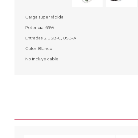
Carga super rápida
Potencia: 65W
Ofertas
Deportes
Entradas: 2 USB-C, USB-A
Ciclism
Deport
Color: Blanco
Barras,
No Incluye cable
Bicicle
Bancos 
Compl
Camina
Música
Producto