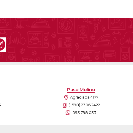
Paso Molino
Agraciada 4177
3
(+598) 2306 2422
093 798 033