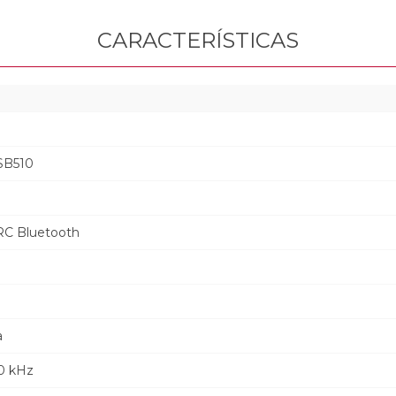
CARACTERÍSTICAS
SB510
C Bluetooth
a
20 kHz