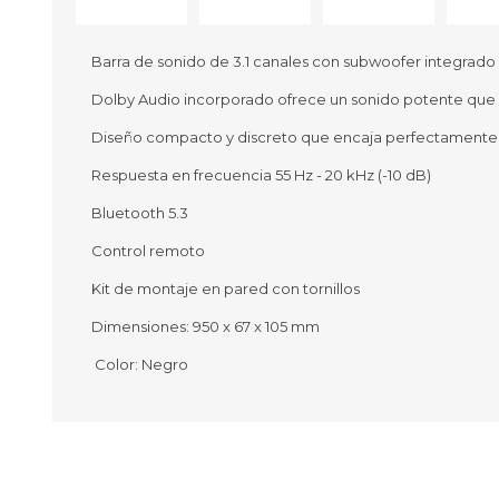
Barra de sonido de 3.1 canales con subwoofer integrado
Dolby Audio incorporado ofrece un sonido potente que 
Ofertas
Deportes
Diseño compacto y discreto que encaja perfectamente 
Ciclism
Deport
Respuesta en frecuencia 55 Hz - 20 kHz (-10 dB)
Barras,
Bluetooth 5.3
Bicicle
Bancos 
Control remoto
Compl
Camina
Kit de montaje en pared con tornillos
Dimensiones: 950 x 67 x 105 mm
Música
Producto
Color: Negro