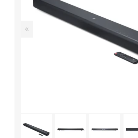
Aire Libre y Entretenimiento
Circuit 
Consolas para TV y de Mano
Ilumina
Juguetes, Drones y Juguetes
Herram
radiocontrolados
Mueble
Binoculares y Miras
Bolsos,
Carpas y Colchones
Organi
Accesorios Para Camping
Bazar y
Vehículos eléctricos
Telescopios
Piscinas
Jardín
Accesorios Para Consolas
Mesa de Pool / Billar