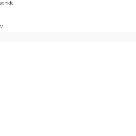
 sonido
0V