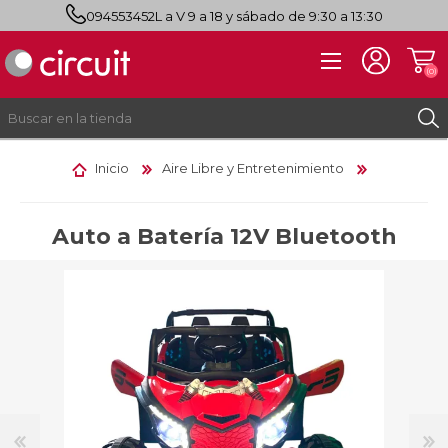
094553452
L a V 9 a 18 y sábado de 9:30 a 13:30
(0)
Inicio
Aire Libre y Entretenimiento
REGISTRO
INICIAR SESIÓN
Auto a Batería 12V Bluetooth