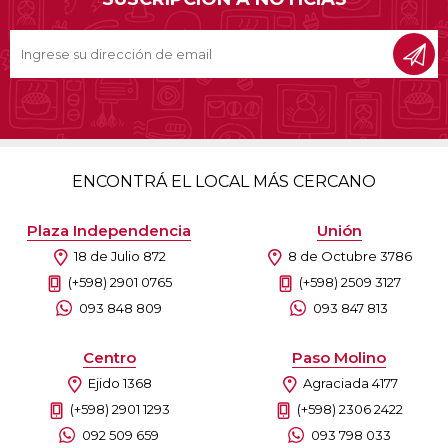
ENCONTRÁ EL LOCAL MÁS CERCANO
Plaza Independencia
Unión
18 de Julio 872
8 de Octubre 3786
(+598) 2901 0765
(+598) 2509 3127
093 848 809
093 847 813
Centro
Paso Molino
Ejido 1368
Agraciada 4177
(+598) 2901 1293
(+598) 2306 2422
092 509 659
093 798 033