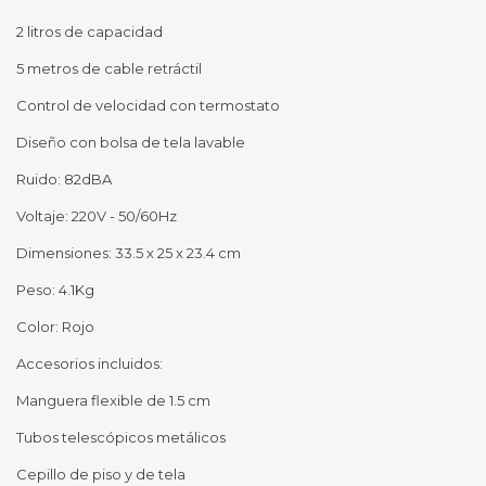
2 litros de capacidad
5 metros de cable retráctil
Control de velocidad con termostato
Diseño con bolsa de tela lavable
Ruido: 82dBA
Voltaje: 220V - 50/60Hz
Dimensiones: 33.5 x 25 x 23.4 cm
Peso: 4.1Kg
Color: Rojo
Accesorios incluidos:
Manguera flexible de 1.5 cm
Tubos telescópicos metálicos
Cepillo de piso y de tela