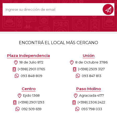
ENCONTRÁ EL LOCAL MÁS CERCANO
Plaza Independencia
Unión
18 de Julio 872
8 de Octubre 3786
(+598) 2901 0765
(+598) 2509 3127
093 848 809
093 847 813
Centro
Paso Molino
Ejido 1368
Agraciada 4177
(+598) 2901 1293
(+598) 2306 2422
092 509 659
093 798 033