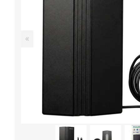
Aire Libre y Entretenimiento
Circuit 
Consolas para TV y de Mano
Ilumina
Juguetes, Drones y Juguetes
Herram
radiocontrolados
Mueble
Binoculares y Miras
Bolsos,
Carpas y Colchones
Organi
Accesorios Para Camping
Bazar y
Vehículos eléctricos
Telescopios
Piscinas
Jardín
Accesorios Para Consolas
Mesa de Pool / Billar