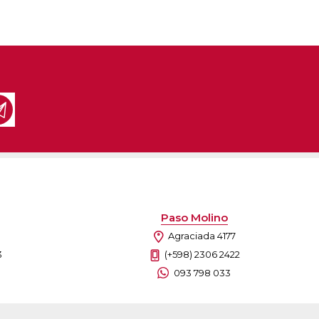
Paso Molino
Agraciada 4177
3
(+598) 2306 2422
093 798 033