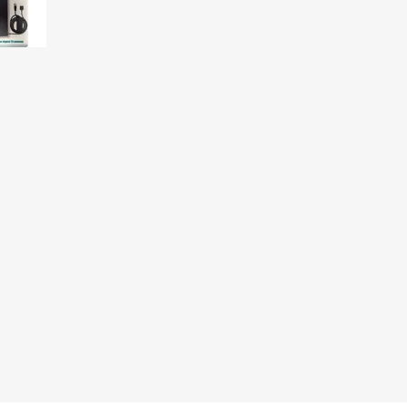
Sill
Parlantes
Fundas para Notebooks
Me
Cables y Adaptadores
Arm
 y Fitness
Seguridad
o
Cámaras de Vigilancia
es
Detectores de Billetes
 Discos y Mancuernas
Defensa Personal
tas Ergométricas
Candados
y Equipos multifunción
ementos
dores
s Destacados Del Mes
Día del niño 2026